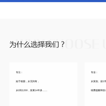
专注：
专业：
始于校园，从无到有，
从策划、设计
从0到1200，发展14年多.......
续费提醒和技